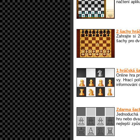
načtení aplik
2 šachy hrá
Zahrajte si 
šachy pro dv
1 hráčská š
Online hra p
vy. Hrací po
informování 
Zdarma šac
Jednoduchá h
hru nebo dva
nejlepší způs