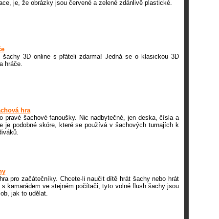
ace, je, že obrázky jsou červené a zelené zdánlivě plastické.
če
2 šachy 3D online s přáteli zdarma! Jedná se o klasickou 3D
a hráče.
achová hra
ro pravé šachové fanoušky. Nic nadbytečné, jen deska, čísla a
le je podobné skóre, které se používá v šachových turnajích k
diváků.
hy
ra pro začátečníky. Chcete-li naučit dítě hrát šachy nebo hrát
 s kamarádem ve stejném počítači, tyto volné flush šachy jsou
ob, jak to udělat.