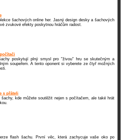
e
olekce šachových online her. Jasný design desky a šachových
mavé zvukové efekty poskytnou hráčům radost.
počítači
 šachy poskytují plný smysl pro "živou" hru se skutečným a
lným soupeřem. A tento oponent si vyberete ze čtyř možných
sti.
 s přáteli
 šachy, kde můžete soutěžit nejen s počítačem, ale také hrát
kou.
erze flash šachu. První věc, která zachycuje vaše oko po