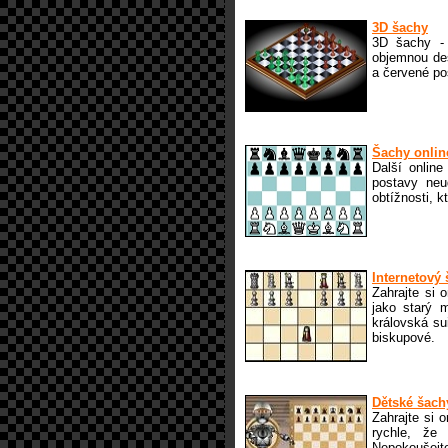
3D šachy
3D šachy - 
objemnou des
a červené po
Šachy onlin
Další onlin
postavy neud
obtížnosti, 
Internetový
Zahrajte si 
jako starý m
královská su
biskupové.
Dětské šach
Zahrajte si 
rychle, že
Nepokoušejte