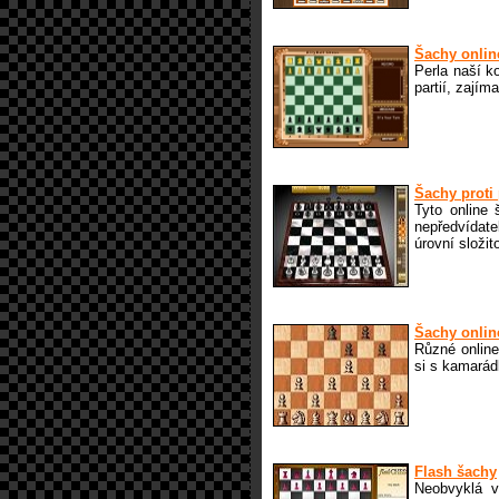
Šachy onlin
Perla naší k
partií, zají
Šachy proti 
Tyto online
nepředvídate
úrovní složito
Šachy online
Různé online
si s kamarád
Flash šachy
Neobvyklá v