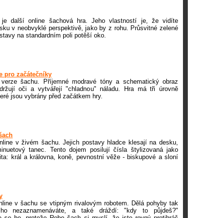
je další online šachová hra. Jeho vlastností je, že vidíte
ku v neobvyklé perspektivě, jako by z rohu. Průsvitné zelené
stavy na standardním poli potěší oko.
e pro začátečníky
e verze šachu. Příjemné modravé tóny a schematický obraz
ržují oči a vytvářejí "chladnou" náladu. Hra má tři úrovně
které jsou vybrány před začátkem hry.
 šach
online v živém šachu. Jejich postavy hladce klesají na desku,
inuetový tanec. Tento dojem posilují čísla štylizovaná jako
ita: král a královna, koně, pevnostní věže - biskupové a sloní
y
online v šachu se vtipným rivalovým robotem. Dělá pohyby tak
 ho nezaznamenáváte, a také dráždí: "kdy to půjdeš?"
 se ho, protože Robo šach si myslí, že jste rovný protihráč