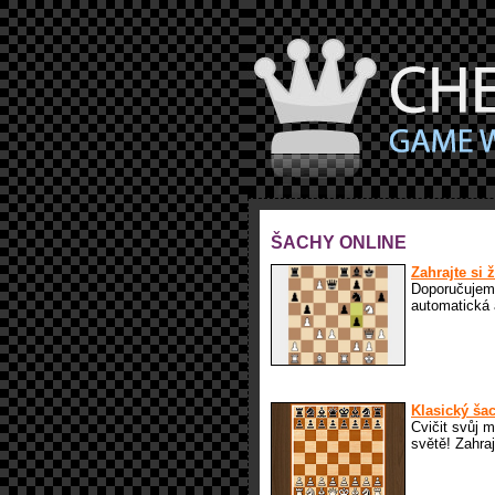
ŠACHY ONLINE
Zahrajte si 
Doporučuje
automatická 
Klasický ša
Cvičit svůj 
světě! Zahra