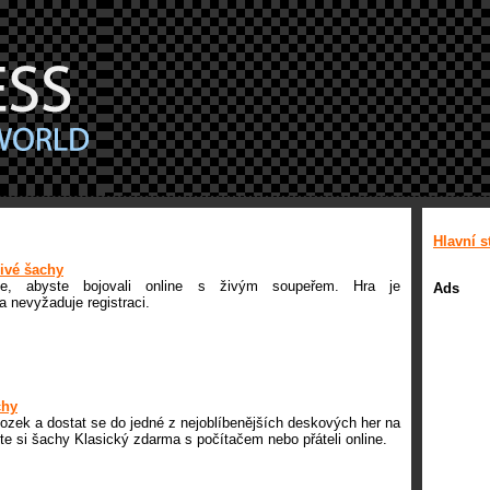
Hlavní s
živé šachy
me, abyste bojovali online s živým soupeřem. Hra je
Ads
a nevyžaduje registraci.
chy
mozek a dostat se do jedné z nejoblíbenějších deskových her na
jte si šachy Klasický zdarma s počítačem nebo přáteli online.