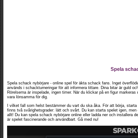
Spela schac
Spela schack nybörjare - online spel för äkta schack fans. Inget överflödig
används i schackturneringar för att informera tittare. Dina bitar är guld o
Rörelserna är inspelade, ingen timer. När du klickar på en figur markeras d
vara lönsamma för dig.
I vilket fall som helst bestämmer du vart du ska åka. För att börja, starta
finns två svårighetsgrader: lätt och svårt. Du kan starta spelet igen, men 
allt! Du kan spela schack nybörjare online eller ladda ner och installera de
är spelet fascinerande och användbart. Gå med nu!